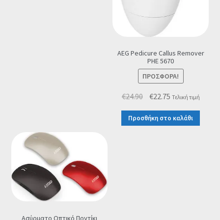
AEG Pedicure Callus Remover
PHE 5670
ΠΡΟΣΦΟΡΆ!
Original
Η
€
24.90
€
22.75
Τελική τιμή
price
τρέχουσα
Προσθήκη στο καλάθι
was:
τιμή
€24.90.
είναι:
€22.75.
Ασύρματο Οπτικό Ποντίκι