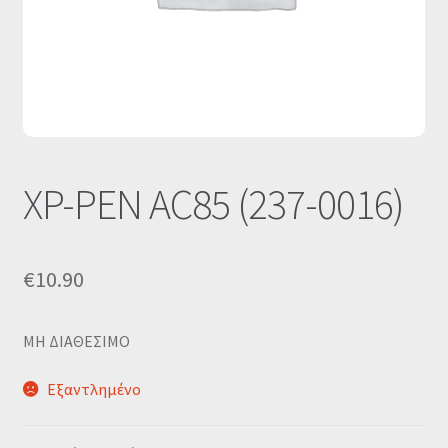
Οι Συνεργασίες μας
Καλάθι
Ολοκλήρωση παραγγελίας
Σύνδεση
XP-PEN AC85 (237-0016)
€
10.90
MΗ ΔΙΑΘΕΣΙΜΟ
Εξαντλημένο