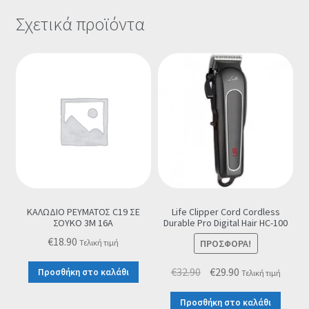
Σχετικά προϊόντα
ΚΑΛΩΔΙΟ ΡΕΥΜΑΤΟΣ C19 ΣΕ
Life Clipper Cord Cordless
ΣΟΥΚΟ 3M 16A
Durable Pro Digital Hair HC-100
€
18.90
ΠΡΟΣΦΟΡΆ!
Τελική τιμή
Original
Η
€
32.90
€
29.90
Προσθήκη στο καλάθι
Τελική τιμή
price
τρέχουσα
Προσθήκη στο καλάθι
was:
τιμή