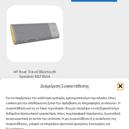
€32.90.
είναι:
€29.90.
HP Roar Travel Bluetooth
Speaker M1F95AA
€
37.90
Τελική τιμή
Διαχείριση Συγκατάθεσης
Προσθήκη στο καλάθι
Για να παρέχουμε την καλύτερη εμπειρία, χρησιμοποιούμε τεχνολογίες όπως
cookies για την αποθήκευση ή/και την πρόσβαση σε πληροφορίες συσκευών. Η
συγκατάθεση για τις εν λόγω τεχνολογίες θα μας επιτρέψει να επεξεργαστούμε
δεδομένα προσωπικού χαρακτήρα, όπως συμπεριφορά περιήγησης ή μοναδικά
αναγνωριστικά σε αυτόν τον ιστότοπο. Η μη συγκατάθεση ή η ανάκληση της
συγκατάθεσης, μπορεί να επηρεάσει αρνητικά ορισμένες λειτουργίες και
δυνατότητες.