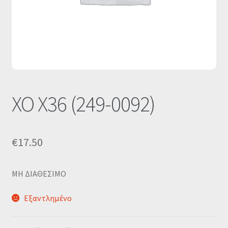
Οι Συνεργασίες μας
Καλάθι
Ολοκλήρωση παραγγελίας
Σύνδεση
XO X36 (249-0092)
€
17.50
MΗ ΔΙΑΘΕΣΙΜΟ
Εξαντλημένο