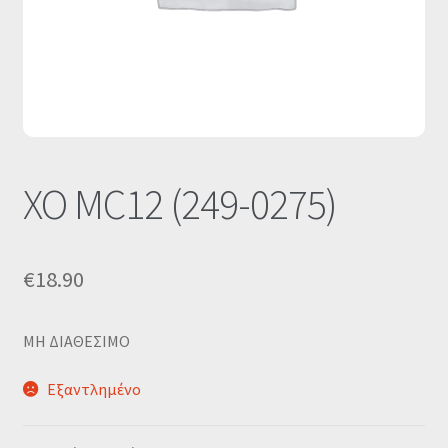
Οι Συνεργασίες μας
Καλάθι
Ολοκλήρωση παραγγελίας
Σύνδεση
XO MC12 (249-0275)
€
18.90
MΗ ΔΙΑΘΕΣΙΜΟ
Εξαντλημένο