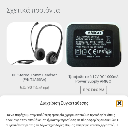
Σχετικά προϊόντα
HP Stereo 3.5mm Headset
Τροφοδοτικό 12V-DC 1000mA
(P/N:T1A66AA)
Power Supply ΑMIGO
€
15.90
Τελική τιμή
ΠΡΟΣΦΟΡΆ!
Προσθήκη στο καλάθι
Original
Η
€
8.90
€
7.90
Τελική τιμή
Διαχείριση Συγκατάθεσης
price
τρέχουσα
Προσθήκη στο καλάθι
Για να παρέχουμε την καλύτερη εμπειρία, χρησιμοποιούμε τεχνολογίες όπως
was:
τιμή
cookies για την αποθήκευση ή/και την πρόσβαση σε πληροφορίες συσκευών. Η
€8.90.
είναι:
συγκατάθεση για τις εν λόγω τεχνολογίες θα μας επιτρέψει να επεξεργαστούμε