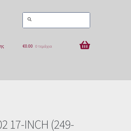
ης
€
0.00
0 τεμάχια
ών
2 17-INCH (249-