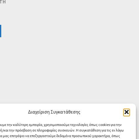
TH
Διαχείριση Συγκατάθεσης
ουμε την καλύτερη εμπειρία, χρησιμοποιούμε τεχνολογίες όπως cookies για την
/και την πρόσβαση σε πληροφορίες συσκευών. Η συγκατάθεση για τις εν λόγω
θα μας επιτρέψει να επεξεργαστούμε δεδομένα προσωπικού χαρακτήρα, όπως