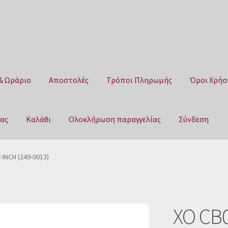
& Ωράριο
Αποστολές
Τρόποι Πληρωμής
Όροι Χρήσ
μας
Καλάθι
Ολοκλήρωση παραγγελίας
Σύνδεση
Αποστολές
Τρόποι Πληρωμής
Όροι Χρήσης
Πολιτική επιστροφ
-INCH (249-0013)
αγγελίας
Σύνδεση
XO CB0