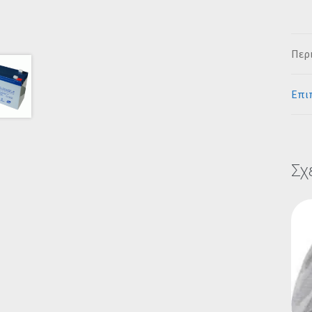
Περ
Επι
Σχ