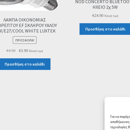
NOD CONCERTO BLUETOO
ΗΧΕΙΟ 2χ 5W
€
24.90
Τελική τιμή
ΛΑΜΠΑ ΟΙΚΟΝΟΜΙΑΣ
ΡΕΠΤΟΥ EF ΣΚΛΗΡΟΥ ΥΑΛΟΥ
Προσθήκη στο καλάθι
W/E27/COOL WHITE LUXTEK
ΠΡΟΣΦΟΡΆ!
Original
Η
€
4.90
€
3.90
Τελική τιμή
price
τρέχουσα
was:
τιμή
Προσθήκη στο καλάθι
€4.90.
είναι:
€3.90.
Για να παρέχ
αποθήκευση ή
τεχνολογίες 