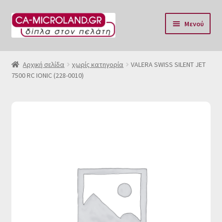
Απευθείας
Μετάβαση
Μενού
μετάβαση
σε
στην
περιεχόμενο
Αρχική
πλοήγηση
Αρχική σελίδα
χωρίς κατηγορία
VALERA SWISS SILENT JET
7500 RC IONIC (228-0010)
Η Eταιρία μας
Επικοινωνία & Ωράριο
Αποστολές
Τρόποι Πληρωμής
Όροι Χρήσης
Πολιτική επιστροφών