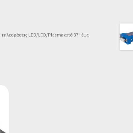
α τηλεοράσεις LED/LCD/Plasma από 37″ έως