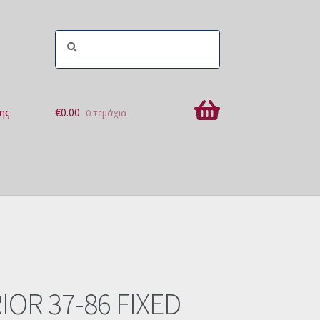
ης
€
0.00
0 τεμάχια
ών
OR 37-86 FIXED