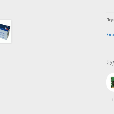
Περ
Επι
Σχ