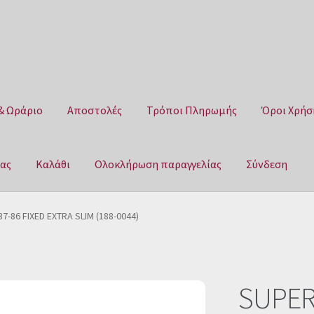
& Ωράριο
Αποστολές
Τρόποι Πληρωμής
Όροι Χρήσ
μας
Καλάθι
Ολοκλήρωση παραγγελίας
Σύνδεση
Αποστολές
Τρόποι Πληρωμής
Όροι Χρήσης
Πολιτική επιστροφ
7-86 FIXED EXTRA SLIM (188-0044)
αγγελίας
Σύνδεση
SUPERI