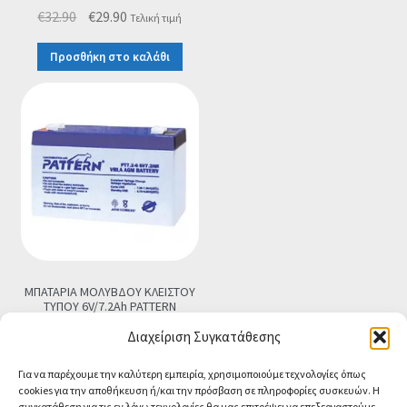
Original
Η
€
32.90
€
29.90
Τελική τιμή
price
τρέχουσα
Προσθήκη στο καλάθι
was:
τιμή
€32.90.
είναι:
€29.90.
ΜΠΑΤΑΡΙΑ ΜΟΛΥΒΔΟΥ ΚΛΕΙΣΤΟΥ
ΤΥΠΟΥ 6V/7.2Ah PATTERN
€
14.90
Τελική τιμή
Διαχείριση Συγκατάθεσης
Προσθήκη στο καλάθι
Για να παρέχουμε την καλύτερη εμπειρία, χρησιμοποιούμε τεχνολογίες όπως
cookies για την αποθήκευση ή/και την πρόσβαση σε πληροφορίες συσκευών. Η
συγκατάθεση για τις εν λόγω τεχνολογίες θα μας επιτρέψει να επεξεργαστούμε