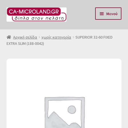
Απευθείας
Μετάβαση
Μενού
μετάβαση
σε
στην
περιεχόμενο
Αρχική
πλοήγηση
Αρχική σελίδα
χωρίς κατηγορία
SUPERIOR 32-60 FIXED
EXTRA SLIM (188-0042)
Η Eταιρία μας
Επικοινωνία & Ωράριο
Αποστολές
Τρόποι Πληρωμής
Όροι Χρήσης
Πολιτική επιστροφών