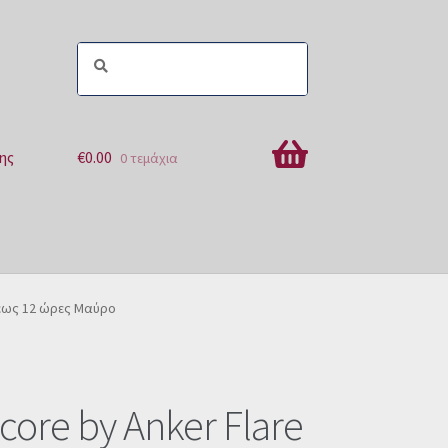
ης
€
0.00
0 τεμάχια
ών
 έως 12 ώρες Μαύρο
ore by Anker Flare