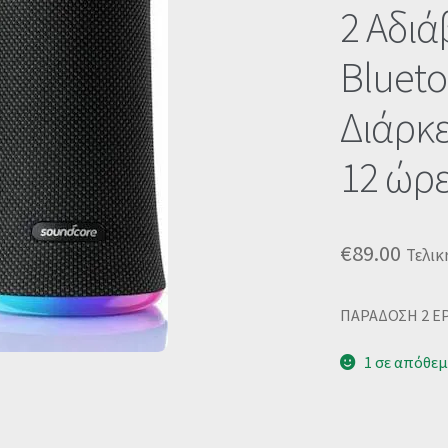
🔍
2 Αδιά
Blueto
Διάρκ
12 ώρ
€
89.00
Τελικ
ΠΑΡΑΔΟΣΗ 2 Ε
1 σε απόθε
S