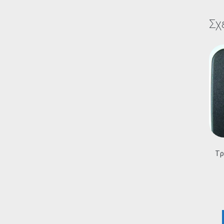
Σχ
Τρ