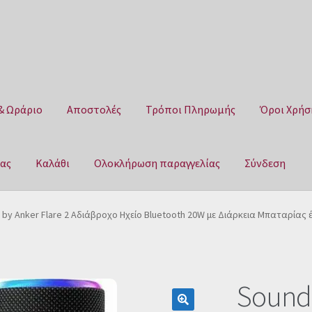
& Ωράριο
Αποστολές
Τρόποι Πληρωμής
Όροι Χρήσ
μας
Καλάθι
Ολοκλήρωση παραγγελίας
Σύνδεση
Αποστολές
Τρόποι Πληρωμής
Όροι Χρήσης
Πολιτική επιστροφ
by Anker Flare 2 Αδιάβροχο Ηχείο Bluetooth 20W με Διάρκεια Μπαταρίας
αγγελίας
Σύνδεση
Soundc