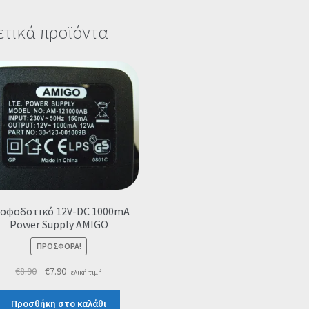
ετικά προϊόντα
οφοδοτικό 12V-DC 1000mA
Power Supply ΑMIGO
ΠΡΟΣΦΟΡΆ!
Original
Η
€
8.90
€
7.90
Τελική τιμή
price
τρέχουσα
was:
τιμή
Προσθήκη στο καλάθι