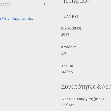
Περιγραφή
ιγραφή
Γενικά
πλέον πληροφορίες
Ισχύς (RMS)
20 W
Κανάλια
2.0
Χρώμα
Μαύρο
Δυνατότητες & Λει
Ώρες Λειτουργίας (max)
12 ώρες