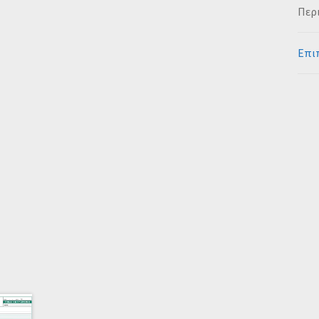
Περ
Επι