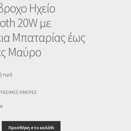
βροχο Ηχείο
oth 20W με
εια Μπαταρίας έως
ες Μαύρο
ή τιμή
ΡΓΑΣΙΜΕΣ ΗΜΕΡΕΣ
μα
Προσθήκη στο καλάθι
oundcore