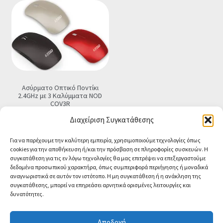
Ασύρματο Οπτικό Ποντίκι
2.4GHz με 3 Καλύμματα NOD
COV3R
€
12.90
Τελική τιμή
Διαχείριση Συγκατάθεσης
Προσθήκη στο καλάθι
Για να παρέχουμε την καλύτερη εμπειρία, χρησιμοποιούμε τεχνολογίες όπως
cookies για την αποθήκευση ή/και την πρόσβαση σε πληροφορίες συσκευών. Η
συγκατάθεση για τις εν λόγω τεχνολογίες θα μας επιτρέψει να επεξεργαστούμε
δεδομένα προσωπικού χαρακτήρα, όπως συμπεριφορά περιήγησης ή μοναδικά
αναγνωριστικά σε αυτόν τον ιστότοπο. Η μη συγκατάθεση ή η ανάκληση της
συγκατάθεσης, μπορεί να επηρεάσει αρνητικά ορισμένες λειτουργίες και
δυνατότητες.
© CA-MICROLAND 2026
Powered by
Papaki Managed WordPress with
Αποδοχή