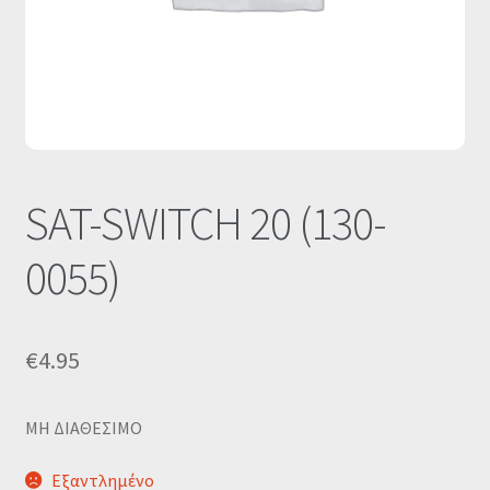
Οι Συνεργασίες μας
Καλάθι
Ολοκλήρωση παραγγελίας
Σύνδεση
SAT-SWITCH 20 (130-
0055)
€
4.95
MΗ ΔΙΑΘΕΣΙΜΟ
Εξαντλημένο