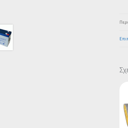
Περ
Επι
Σχ