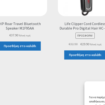
HP Roar Travel Bluetooth
Life Clipper Cord Cordles
Speaker M1F95AA
Durable Pro Digital Hair HC
€
37.90
ΠΡΟΣΦΟΡΆ!
Τελική τιμή
Original
Η
€
32.90
€
29.90
Τελική τιμή
Προσθήκη στο καλάθι
price
τρέχουσα
was:
τιμή
Προσθήκη στο καλάθι
€32.90.
είναι:
€29.90.
Για να παρέχ
αποθήκευση ή