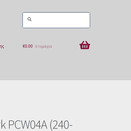
ης
€
0.00
0 τεμάχια
ών
k PCW04A (240-