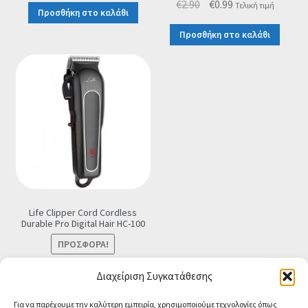
Original
Η
€
2.90
€
0.99
Τελική τιμή
Προσθήκη στο καλάθι
price
τρέχουσα
Προσθήκη στο καλάθι
was:
τιμή
€2.90.
είναι:
€0.99.
Life Clipper Cord Cordless
Durable Pro Digital Hair HC-100
ΠΡΟΣΦΟΡΆ!
Original
Η
€
32.90
€
29.90
Τελική τιμή
Διαχείριση Συγκατάθεσης
price
τρέχουσα
Προσθήκη στο καλάθι
Για να παρέχουμε την καλύτερη εμπειρία, χρησιμοποιούμε τεχνολογίες όπως
was:
τιμή