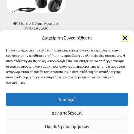
HP Stereo 3.5mm Headset
(P/N:T1A66AA)
€
15.90
Τελική τιμή
Διαχείριση Συγκατάθεσης
Προσθήκη στο καλάθι
Για να παρέχουμε την καλύτερη εμπειρία, χρησιμοποιούμε τεχνολογίες όπως
cookies για την αποθήκευση ή/και την πρόσβαση σε πληροφορίες συσκευών. Η
συγκατάθεση για τις εν λόγω τεχνολογίες θα μας επιτρέψει να επεξεργαστούμε
δεδομένα προσωπικού χαρακτήρα, όπως συμπεριφορά περιήγησης ή μοναδικά
αναγνωριστικά σε αυτόν τον ιστότοπο. Η μη συγκατάθεση ή η ανάκληση της
συγκατάθεσης, μπορεί να επηρεάσει αρνητικά ορισμένες λειτουργίες και
δυνατότητες.
© CA-MICROLAND 2026
Powered by
Papaki Managed WordPress with
Αποδοχή
WooCommerce
Contact us
Δεν αποδέχομαι
O
p
Προβολή προτιμήσεων
0
e