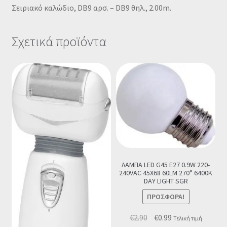
Σειριακό καλώδιο, DB9 αρσ. – DB9 θηλ., 2.00m.
Σχετικά προϊόντα
ΛΑΜΠΑ LED G45 E27 0.9W 220-
240VAC 45X68 60LM 270° 6400K
DAY LIGHT SGR
ΠΡΟΣΦΟΡΆ!
Original
Η
€
2.90
€
0.99
Τελική τιμή