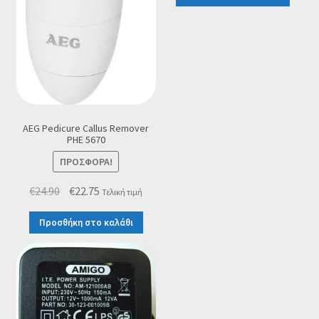
AEG Pedicure Callus Remover
PHE 5670
ΠΡΟΣΦΟΡΆ!
Original
Η
€
24.90
€
22.75
Τελική τιμή
price
τρέχουσα
Προσθήκη στο καλάθι
was:
τιμή
€24.90.
είναι:
€22.75.