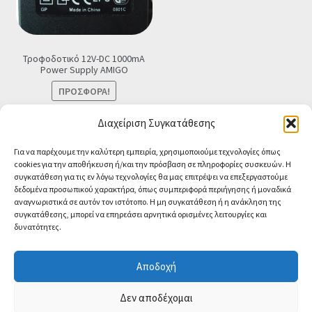
Τροφοδοτικό 12V-DC 1000mA
Power Supply ΑMIGO
ΠΡΟΣΦΟΡΆ!
Original
Η
€
8.90
€
7.90
Τελική τιμή
Διαχείριση Συγκατάθεσης
price
τρέχουσα
Προσθήκη στο καλάθι
Για να παρέχουμε την καλύτερη εμπειρία, χρησιμοποιούμε τεχνολογίες όπως
was:
τιμή
cookies για την αποθήκευση ή/και την πρόσβαση σε πληροφορίες συσκευών. Η
€8.90.
είναι:
συγκατάθεση για τις εν λόγω τεχνολογίες θα μας επιτρέψει να επεξεργαστούμε
€7.90.
δεδομένα προσωπικού χαρακτήρα, όπως συμπεριφορά περιήγησης ή μοναδικά
αναγνωριστικά σε αυτόν τον ιστότοπο. Η μη συγκατάθεση ή η ανάκληση της
συγκατάθεσης, μπορεί να επηρεάσει αρνητικά ορισμένες λειτουργίες και
δυνατότητες.
© CA-MICROLAND 2026
Powered by
Papaki Managed WordPress with
Αποδοχή
WooCommerce
Contact us
Δεν αποδέχομαι