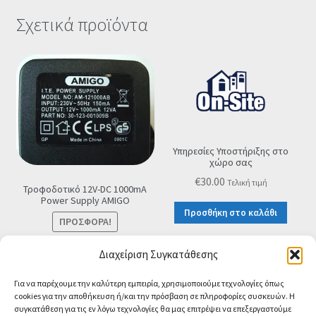
Σχετικά προϊόντα
Υπηρεσίες Υποστήριξης στο
χώρο σας
€
30.00
Τελική τιμή
Τροφοδοτικό 12V-DC 1000mA
Power Supply ΑMIGO
Προσθήκη στο καλάθι
ΠΡΟΣΦΟΡΆ!
Original
Η
€
8.90
€
7.90
Τελική τιμή
Διαχείριση Συγκατάθεσης
price
τρέχουσα
Προσθήκη στο καλάθι
Για να παρέχουμε την καλύτερη εμπειρία, χρησιμοποιούμε τεχνολογίες όπως
was:
τιμή
cookies για την αποθήκευση ή/και την πρόσβαση σε πληροφορίες συσκευών. Η
€8.90.
είναι:
συγκατάθεση για τις εν λόγω τεχνολογίες θα μας επιτρέψει να επεξεργαστούμε