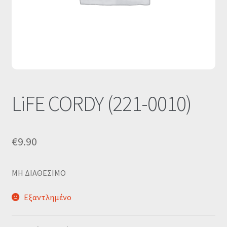
Οι Συνεργασίες μας
Καλάθι
Ολοκλήρωση παραγγελίας
Σύνδεση
LiFE CORDY (221-0010)
€
9.90
MΗ ΔΙΑΘΕΣΙΜΟ
Εξαντλημένο