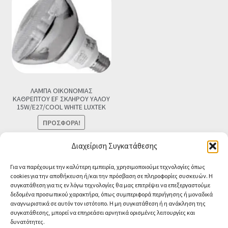
ΛΑΜΠΑ ΟΙΚΟΝΟΜΙΑΣ
ΚΑΘΡΕΠΤΟΥ EF ΣΚΛΗΡΟΥ ΥΑΛΟΥ
15W/E27/COOL WHITE LUXTEK
ΠΡΟΣΦΟΡΆ!
Original
Η
€
4.90
€
3.90
Τελική τιμή
Διαχείριση Συγκατάθεσης
price
τρέχουσα
Προσθήκη στο καλάθι
Για να παρέχουμε την καλύτερη εμπειρία, χρησιμοποιούμε τεχνολογίες όπως
was:
τιμή
cookies για την αποθήκευση ή/και την πρόσβαση σε πληροφορίες συσκευών. Η
€4.90.
είναι:
συγκατάθεση για τις εν λόγω τεχνολογίες θα μας επιτρέψει να επεξεργαστούμε
€3.90.
δεδομένα προσωπικού χαρακτήρα, όπως συμπεριφορά περιήγησης ή μοναδικά
αναγνωριστικά σε αυτόν τον ιστότοπο. Η μη συγκατάθεση ή η ανάκληση της
συγκατάθεσης, μπορεί να επηρεάσει αρνητικά ορισμένες λειτουργίες και
δυνατότητες.