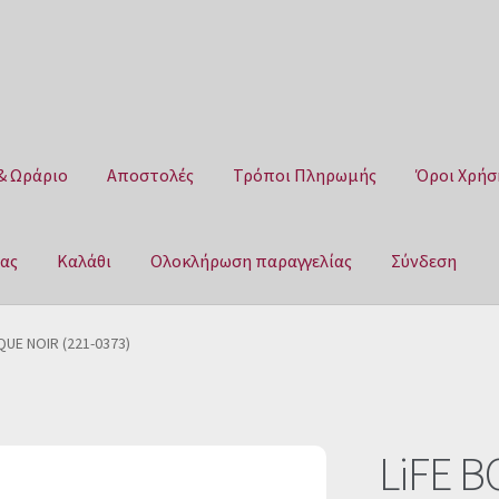
& Ωράριο
Αποστολές
Τρόποι Πληρωμής
Όροι Χρήσ
μας
Καλάθι
Ολοκλήρωση παραγγελίας
Σύνδεση
Αποστολές
Τρόποι Πληρωμής
Όροι Χρήσης
Πολιτική επιστροφ
QUE NOIR (221-0373)
αγγελίας
Σύνδεση
LiFE 