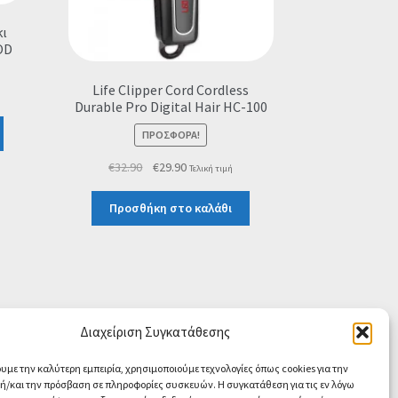
ι
OD
Life Clipper Cord Cordless
Durable Pro Digital Hair HC-100
ΠΡΟΣΦΟΡΆ!
Original
Η
€
32.90
€
29.90
Τελική τιμή
price
τρέχουσα
was:
τιμή
Προσθήκη στο καλάθι
€32.90.
είναι:
€29.90.
Διαχείριση Συγκατάθεσης
ουμε την καλύτερη εμπειρία, χρησιμοποιούμε τεχνολογίες όπως cookies για την
/και την πρόσβαση σε πληροφορίες συσκευών. Η συγκατάθεση για τις εν λόγω