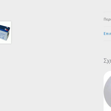
Περ
Επι
Σχ