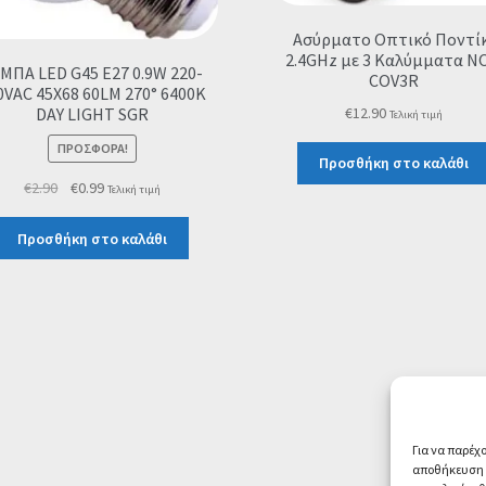
Ασύρματο Οπτικό Ποντίκ
2.4GHz με 3 Καλύμματα N
ΜΠΑ LED G45 E27 0.9W 220-
COV3R
0VAC 45X68 60LM 270° 6400K
€
12.90
DAY LIGHT SGR
Τελική τιμή
ΠΡΟΣΦΟΡΆ!
Προσθήκη στο καλάθι
Original
Η
€
2.90
€
0.99
Τελική τιμή
price
τρέχουσα
was:
τιμή
Προσθήκη στο καλάθι
€2.90.
είναι:
€0.99.
Για να παρέχ
αποθήκευση ή