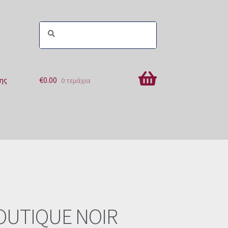
ης
€
0.00
0 τεμάχια
ών
BOUTIQUE NOIR