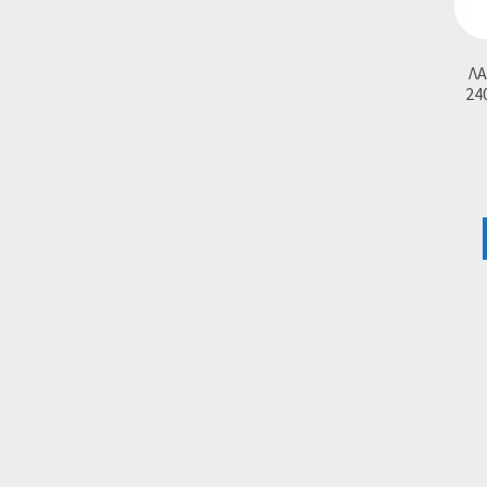
ΛΑ
24