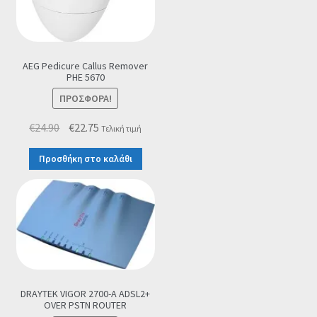
AEG Pedicure Callus Remover
PHE 5670
ΠΡΟΣΦΟΡΆ!
Original
Η
€
24.90
€
22.75
Τελική τιμή
price
τρέχουσα
Προσθήκη στο καλάθι
was:
τιμή
€24.90.
είναι:
€22.75.
DRAYTEK VIGOR 2700-A ADSL2+
OVER PSTN ROUTER