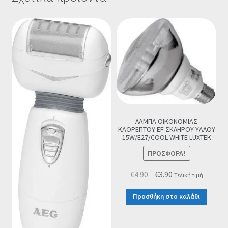
ΛΑΜΠΑ ΟΙΚΟΝΟΜΙΑΣ
ΚΑΘΡΕΠΤΟΥ EF ΣΚΛΗΡΟΥ ΥΑΛΟΥ
15W/E27/COOL WHITE LUXTEK
ΠΡΟΣΦΟΡΆ!
Original
Η
€
4.90
€
3.90
Τελική τιμή
price
τρέχουσα
Προσθήκη στο καλάθι
was:
τιμή
€4.90.
είναι:
€3.90.