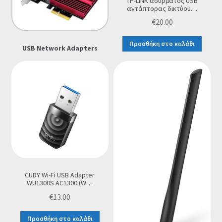
TP-LINK ασύρματος USB
αντάπτορας δικτύου…
Οι Συνεργασίες μας
€
20.00
Καλάθι
Προσθήκη στο καλάθι
USΒ Network Adapters
Ολοκλήρωση παραγγελίας
Σύνδεση
CUDY Wi-Fi USB Adapter
WU1300S AC1300 (W…
€
13.00
Προσθήκη στο καλάθι