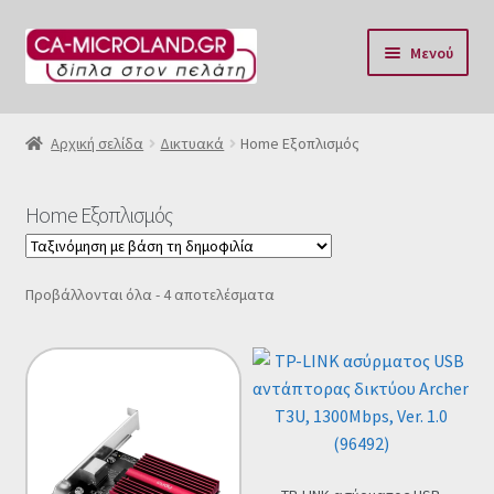
Απευθείας
Μετάβαση
Μενού
μετάβαση
σε
στην
περιεχόμενο
Αρχική
πλοήγηση
Αρχική σελίδα
Δικτυακά
Home Εξοπλισμός
Η Eταιρία μας
Home Εξοπλισμός
Επικοινωνία & Ωράριο
Αποστολές
Sorted
Προβάλλονται όλα - 4 αποτελέσματα
by
popularity
Τρόποι Πληρωμής
Όροι Χρήσης
Πολιτική επιστροφών