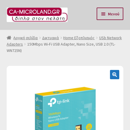
Απευθείας
Μετάβαση
Μενού
μετάβαση
σε
στην
περιεχόμενο
Αρχική
πλοήγηση
Αρχική σελίδα
Δικτυακά
Home Εξοπλισμός
USb Network
Adapters
150Mbps Wi-Fi USB Adapter, Nano Size, USB 2.0 (TL-
Η Eταιρία μας
WN725N)
Επικοινωνία & Ωράριο
Αποστολές
🔍
Τρόποι Πληρωμής
Όροι Χρήσης
Πολιτική επιστροφών