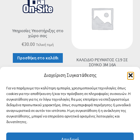
Υπηρεσίες Υποστήριξης στο
χώρο σας
€
30.00
Τελική τιμή
Προσθήκη στο καλάθι
ΚΑΛΩΔΙΟ ΡΕΥΜΑΤΟΣ C19 ΣΕ
ΣΟΥΚΟ 3M 16A
€
18.90
Τελική τιμή
Διαχείριση Συγκατάθεσης
Προσθήκη στο καλάθι
Για να παρέχουμε την καλύτερη εμπειρία, χρησιμοποιούμε τεχνολογίες όπως
cookies για την αποθήκευση ή/και την πρόσβαση σε πληροφορίες συσκευών. Η
συγκατάθεση για τις εν λόγω τεχνολογίες θα μας επιτρέψει να επεξεργαστούμε
δεδομένα προσωπικού χαρακτήρα, όπως συμπεριφορά περιήγησης ή μοναδικά
αναγνωριστικά σε αυτόν τον ιστότοπο. Η μη συγκατάθεση ή η ανάκληση της
συγκατάθεσης, μπορεί να επηρεάσει αρνητικά ορισμένες λειτουργίες και
δυνατότητες.
© CA-MICROLAND 2026
Powered by
Papaki Managed WordPress with
Αποδοχή