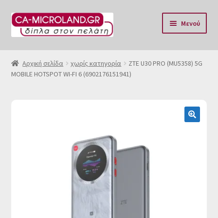
Απευθείας
Μετάβαση
Μενού
μετάβαση
σε
στην
περιεχόμενο
Αρχική
πλοήγηση
Αρχική σελίδα
χωρίς κατηγορία
ZTE U30 PRO (MU5358) 5G
MOBILE HOTSPOT WI-FI 6 (6902176151941)
Η Eταιρία μας
Επικοινωνία & Ωράριο
Αποστολές
🔍
Τρόποι Πληρωμής
Όροι Χρήσης
Πολιτική επιστροφών