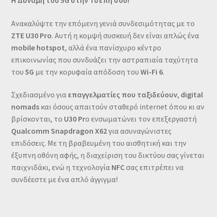
Η Δύναμη του 5G στην Τσέπη σου!
Ανακαλύψτε την επόμενη γενιά συνδεσιμότητας με το
ZTE U30 Pro
. Αυτή η κομψή συσκευή δεν είναι απλώς ένα
mobile hotspot
, αλλά ένα πανίσχυρο κέντρο
επικοινωνίας που συνδυάζει την αστραπιαία ταχύτητα
του
5G
με την κορυφαία απόδοση του
Wi-Fi 6
.
Σχεδιασμένο για
επαγγελματίες που ταξιδεύουν
,
digital
nomads
και όσους απαιτούν σταθερό internet όπου κι αν
βρίσκονται, το
U30 Pr
o ενσωματώνει τον επεξεργαστή
Qualcomm Snapdragon X62
για ασυναγώνιστες
επιδόσεις. Με τη βραβευμένη του αισθητική και την
έξυπνη οθόνη αφής, η διαχείριση του δικτύου σας γίνεται
παιχνιδάκι, ενώ η τεχνολογία
NFC
σας επιτρέπει να
συνδέεστε με ένα απλό άγγιγμα!