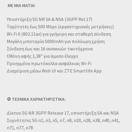
️ ΜΕ ΜΙΑ ΜΑΤΙΑ:
Υποστήριξη 5G NR SA & NSA (3GPP Rel.17)
Ταχύτητες έως 500 Mbps (εργαστηριακές μετρήσεις)
Wi-Fi 6 (802.11ax) για γρήγορη και σταθερή σύνδεση
Μεγάλη μπαταρία 5000mAh για πολύωρη χρήση
Σύνδεση έως και 16 συσκευών ταυτόχρονα
Οθόνη αφής 1,38” για άμεσο έλεγχο
Προηγμένα πρωτόκολλα ασφάλειας Wi-Fi
Διαχείριση μέσω Web UI και ZTE Smartlife App
⚙️ ΤΕΧΝΙΚΑ ΧΑΡΑΚΤΗΡΙΣΤΙΚΑ:
Δίκτυο 5G NR 3GPP Release 17, υποστήριξη SA και NSA
Συχνότητες 5G n1, n3, n5, n7, n8, n20, n28, n38, n40, n41,
n71, n77, n78