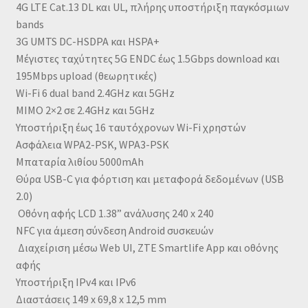
4G LTE Cat.13 DL και UL, πλήρης υποστήριξη παγκόσμιων
bands
3G UMTS DC-HSDPA και HSPA+
Μέγιστες ταχύτητες 5G ENDC έως 1.5Gbps download και
195Mbps upload (θεωρητικές)
Wi-Fi 6 dual band 2.4GHz και 5GHz
MIMO 2×2 σε 2.4GHz και 5GHz
Υποστήριξη έως 16 ταυτόχρονων Wi-Fi χρηστών
Ασφάλεια WPA2-PSK, WPA3-PSK
Μπαταρία λιθίου 5000mAh
Θύρα USB-C για φόρτιση και μεταφορά δεδομένων (USB
2.0)
️ Οθόνη αφής LCD 1.38” ανάλυσης 240 x 240
NFC για άμεση σύνδεση Android συσκευών
️ Διαχείριση μέσω Web UI, ZTE Smartlife App και οθόνης
αφής
Υποστήριξη IPv4 και IPv6
Διαστάσεις 149 x 69,8 x 12,5 mm