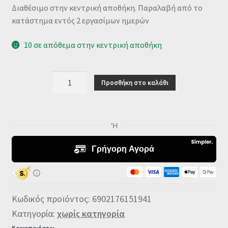
Διαθέσιμο στην κεντρική αποθήκη. Παραλαβή από το
κατάστημα εντός 2 εργασίμων ημερών
10 σε απόθεμα στην κεντρική αποθήκη
ZTE
Προσθήκη στο καλάθι
U30
PRO
(MU5358)
5G
MOBILE
HOTSPOT
WI-
FI
6
Κωδικός προϊόντος:
6902176151941
(6902176151941)
Κατηγορία:
χωρίς κατηγορία
ποσότητα
Κοινοποιήστε: