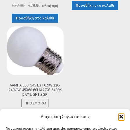
Original
Η
€
32.90
€
29.90
Προσθήκη στο καλάθι
Τελική τιμή
price
τρέχουσα
Προσθήκη στο καλάθι
was:
τιμή
€32.90.
είναι:
€29.90.
ΛΑΜΠΑ LED G45 E27 0.9W 220-
240VAC 45X68 60LM 270° 6400K
DAY LIGHT SGR
ΠΡΟΣΦΟΡΆ!
Original
Η
€
2.90
€
0.99
Τελική τιμή
Διαχείριση Συγκατάθεσης
price
τρέχουσα
Προσθήκη στο καλάθι
Για να παρέχουμε την καλύτερη εμπειρία, χρησιμοποιούμε τεχνολογίες όπως
was:
τιμή