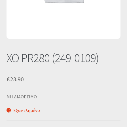
Οι Συνεργασίες μας
Καλάθι
Ολοκλήρωση παραγγελίας
Σύνδεση
XO PR280 (249-0109)
€
23.90
MΗ ΔΙΑΘΕΣΙΜΟ
Εξαντλημένο