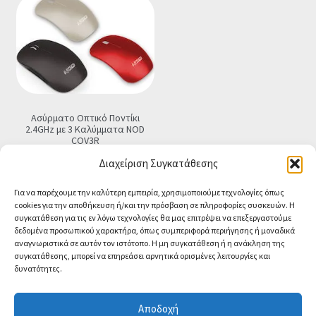
Ασύρματο Οπτικό Ποντίκι
2.4GHz με 3 Καλύμματα NOD
COV3R
€
12.90
Τελική τιμή
Διαχείριση Συγκατάθεσης
Προσθήκη στο καλάθι
Για να παρέχουμε την καλύτερη εμπειρία, χρησιμοποιούμε τεχνολογίες όπως
cookies για την αποθήκευση ή/και την πρόσβαση σε πληροφορίες συσκευών. Η
συγκατάθεση για τις εν λόγω τεχνολογίες θα μας επιτρέψει να επεξεργαστούμε
δεδομένα προσωπικού χαρακτήρα, όπως συμπεριφορά περιήγησης ή μοναδικά
αναγνωριστικά σε αυτόν τον ιστότοπο. Η μη συγκατάθεση ή η ανάκληση της
συγκατάθεσης, μπορεί να επηρεάσει αρνητικά ορισμένες λειτουργίες και
δυνατότητες.
© CA-MICROLAND 2026
Powered by
Papaki Managed WordPress with
Αποδοχή