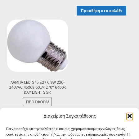
Προσθήκη στο καλάθι
ΛΑΜΠΑ LED G45 E27 0.9W 220-
240VAC 45X68 60LM 270° 6400K
DAY LIGHT SGR
ΠΡΟΣΦΟΡΆ!
Original
Η
€
2.90
€
0.99
Τελική τιμή
Διαχείριση Συγκατάθεσης
price
τρέχουσα
Προσθήκη στο καλάθι
Για να παρέχουμε την καλύτερη εμπειρία, χρησιμοποιούμε τεχνολογίες όπως
was:
τιμή
cookies για την αποθήκευση ή/και την πρόσβαση σε πληροφορίες συσκευών. Η
€2.90.
είναι: