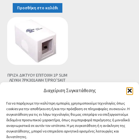
price
τρέχουσα
Προσθήκη στο καλάθι
was:
τιμή
€4.90.
είναι:
€3.90.
ΠΡΙΖΑ ΔΙΚΤΥΟΥ ΕΠΙΤΟΙΧΗ 1P SLIM
ΛΕΥΚΗ 7PK301AWH T/PRO’SKIT
€
1.90
Τελική τιμή
Διαχείριση Συγκατάθεσης
Προσθήκη στο καλάθι
Για να παρέχουμε την καλύτερη εμπειρία, χρησιμοποιούμε τεχνολογίες όπως
cookies για την αποθήκευση ή/και την πρόσβαση σε πληροφορίες συσκευών. Η
συγκατάθεση για τις εν λόγω τεχνολογίες θα μας επιτρέψει να επεξεργαστούμε
δεδομένα προσωπικού χαρακτήρα, όπως συμπεριφορά περιήγησης ή μοναδικά
αναγνωριστικά σε αυτόν τον ιστότοπο. Η μη συγκατάθεση ή η ανάκληση της
συγκατάθεσης, μπορεί να επηρεάσει αρνητικά ορισμένες λειτουργίες και
δυνατότητες.