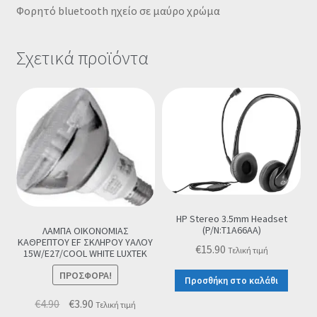
Φορητό bluetooth ηχείο σε μαύρο χρώμα
Σχετικά προϊόντα
HP Stereo 3.5mm Headset
(P/N:T1A66AA)
ΛΑΜΠΑ ΟΙΚΟΝΟΜΙΑΣ
ΚΑΘΡΕΠΤΟΥ EF ΣΚΛΗΡΟΥ ΥΑΛΟΥ
€
15.90
Τελική τιμή
15W/E27/COOL WHITE LUXTEK
ΠΡΟΣΦΟΡΆ!
Προσθήκη στο καλάθι
Original
Η
€
4.90
€
3.90
Τελική τιμή