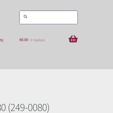
ης
€
0.00
0 τεμάχια
ών
0 (249-0080)