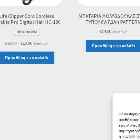
Life Clipper Cord Cordless
ΜΠΑΤΑΡΙΑ ΜΟΛΥΒΔΟΥ ΚΛΕΙ
able Pro Digital Hair HC-100
ΤΥΠΟΥ 6V/7.2Ah PATTER
€
14.90
ΠΡΟΣΦΟΡΆ!
Τελική τιμή
Original
Η
€
32.90
€
29.90
Τελική τιμή
Προσθήκη στο καλάθι
price
τρέχουσα
was:
τιμή
Προσθήκη στο καλάθι
€32.90.
είναι:
€29.90.
Για να παρέχ
αποθήκευση ή
τεχνολογίες 
συμπεριφορά 
ή η ανάκληση