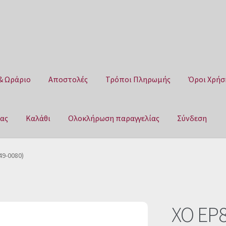
& Ωράριο
Αποστολές
Τρόποι Πληρωμής
Όροι Χρήσ
μας
Καλάθι
Ολοκλήρωση παραγγελίας
Σύνδεση
Αποστολές
Τρόποι Πληρωμής
Όροι Χρήσης
Πολιτική επιστροφ
49-0080)
αγγελίας
Σύνδεση
XO EP8