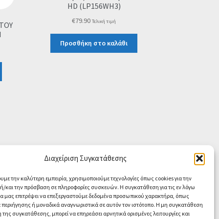
HD (LP156WH3)
€
79.90
Τελική τιμή
ΣΤΟΥ
N
Προσθήκη στο καλάθι
Διαχείριση Συγκατάθεσης
ουμε την καλύτερη εμπειρία, χρησιμοποιούμε τεχνολογίες όπως cookies για την
/και την πρόσβαση σε πληροφορίες συσκευών. Η συγκατάθεση για τις εν λόγω
θα μας επιτρέψει να επεξεργαστούμε δεδομένα προσωπικού χαρακτήρα, όπως
περιήγησης ή μοναδικά αναγνωριστικά σε αυτόν τον ιστότοπο. Η μη συγκατάθεση
 της συγκατάθεσης, μπορεί να επηρεάσει αρνητικά ορισμένες λειτουργίες και