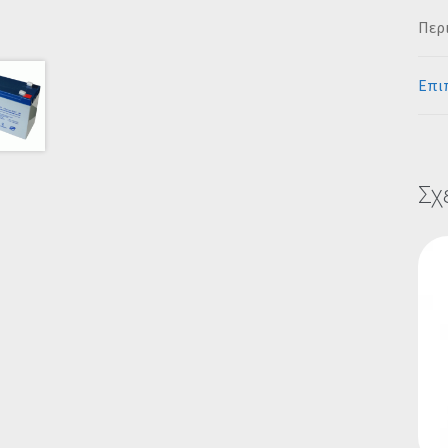
Περ
Επι
Σχ