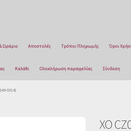
& Ωράριο
Αποστολές
Τρόποι Πληρωμής
Όροι Χρήσ
μας
Καλάθι
Ολοκλήρωση παραγγελίας
Σύνδεση
Αποστολές
Τρόποι Πληρωμής
Όροι Χρήσης
Πολιτική επιστροφ
249-0314)
αγγελίας
Σύνδεση
XO CZ0