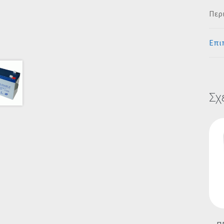
Περ
Επι
Σχ