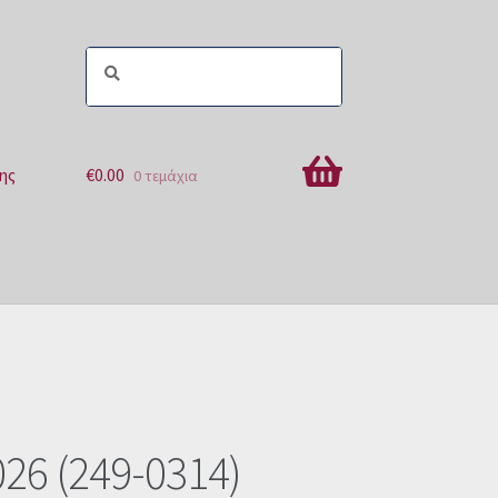
ης
€
0.00
0 τεμάχια
ών
26 (249-0314)