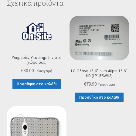
Σχετικά προϊόντα
Υπηρεσίες Υποστήριξης στο
χώρο σας
€
30.00
LG Οθόνη 15,6” slim 40pin 15.6″
Τελική τιμή
HD (LP156WH3)
€
79.90
Προσθήκη στο καλάθι
Τελική τιμή
Προσθήκη στο καλάθι