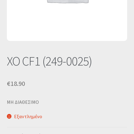
Οι Συνεργασίες μας
Καλάθι
Ολοκλήρωση παραγγελίας
Σύνδεση
XO CF1 (249-0025)
€
18.90
MΗ ΔΙΑΘΕΣΙΜΟ
Εξαντλημένο