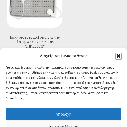
Ηλεκτρική θερμοφόρα για την
πλάτη, 42 x 32cm NEDIS
PEHP110CGY
€
29.90
Τελική τιμή
Διαχείριση Συγκατάθεσης
Προσθήκη στο καλάθι
Για να παρέχουμε την καλύτερη εμπειρία, χρησιμοποιούμε τεχνολογίες όπως
cookies για την αποθήκευση ή/και την πρόσβαση σε πληροφορίες συσκευών. Η
συγκατάθεση για τις εν λόγω τεχνολογίες θα μας επιτρέψει να επεξεργαστούμε
δεδομένα προσωπικού χαρακτήρα, όπως συμπεριφορά περιήγησης ή μοναδικά
αναγνωριστικά σε αυτόν τον ιστότοπο. Η μη συγκατάθεση ή η ανάκληση της
συγκατάθεσης, μπορεί να επηρεάσει αρνητικά ορισμένες λειτουργίες και
δυνατότητες.
© CA-MICROLAND 2026
Powered by
Papaki Managed WordPress with
Αποδοχή
WooCommerce
Contact us
Δεν αποδέχομαι