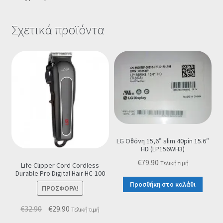
Σχετικά προϊόντα
LG Οθόνη 15,6” slim 40pin 15.6″
HD (LP156WH3)
€
79.90
Τελική τιμή
Life Clipper Cord Cordless
Durable Pro Digital Hair HC-100
Προσθήκη στο καλάθι
ΠΡΟΣΦΟΡΆ!
Original
Η
€
32.90
€
29.90
Τελική τιμή
price
τρέχουσα