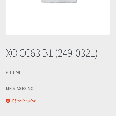
Οι Συνεργασίες μας
Καλάθι
Ολοκλήρωση παραγγελίας
Σύνδεση
XO CC63 B1 (249-0321)
€
11.90
MΗ ΔΙΑΘΕΣΙΜΟ
Εξαντλημένο