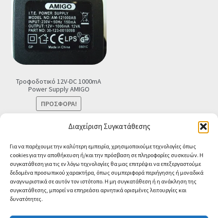
Τροφοδοτικό 12V-DC 1000mA
Power Supply ΑMIGO
ΠΡΟΣΦΟΡΆ!
Original
Η
€
8.90
€
7.90
Τελική τιμή
Διαχείριση Συγκατάθεσης
price
τρέχουσα
Προσθήκη στο καλάθι
Για να παρέχουμε την καλύτερη εμπειρία, χρησιμοποιούμε τεχνολογίες όπως
was:
τιμή
cookies για την αποθήκευση ή/και την πρόσβαση σε πληροφορίες συσκευών. Η
€8.90.
είναι:
συγκατάθεση για τις εν λόγω τεχνολογίες θα μας επιτρέψει να επεξεργαστούμε
€7.90.
δεδομένα προσωπικού χαρακτήρα, όπως συμπεριφορά περιήγησης ή μοναδικά
αναγνωριστικά σε αυτόν τον ιστότοπο. Η μη συγκατάθεση ή η ανάκληση της
συγκατάθεσης, μπορεί να επηρεάσει αρνητικά ορισμένες λειτουργίες και
δυνατότητες.
© CA-MICROLAND 2026