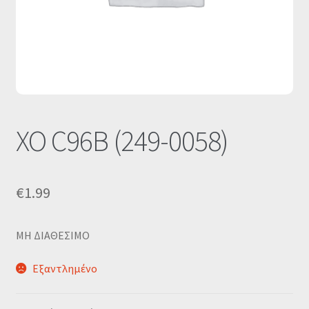
Οι Συνεργασίες μας
Καλάθι
Ολοκλήρωση παραγγελίας
Σύνδεση
XO C96B (249-0058)
€
1.99
MΗ ΔΙΑΘΕΣΙΜΟ
Εξαντλημένο