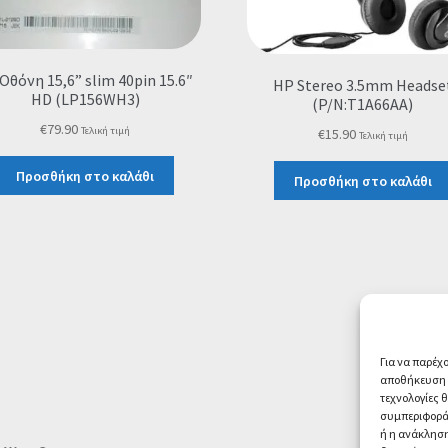
Οθόνη 15,6” slim 40pin 15.6″
HP Stereo 3.5mm Headse
HD (LP156WH3)
(P/N:T1A66AA)
€
79.90
Τελική τιμή
€
15.90
Τελική τιμή
Προσθήκη στο καλάθι
Προσθήκη στο καλάθι
Για να παρέχ
αποθήκευση ή
τεχνολογίες 
συμπεριφορά 
ή η ανάκληση