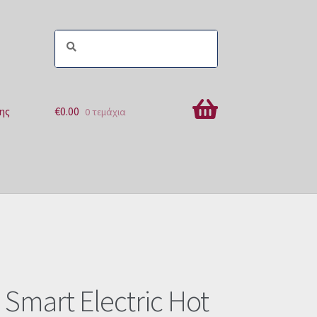
ης
€
0.00
0 τεμάχια
ών
 Smart Electric Hot