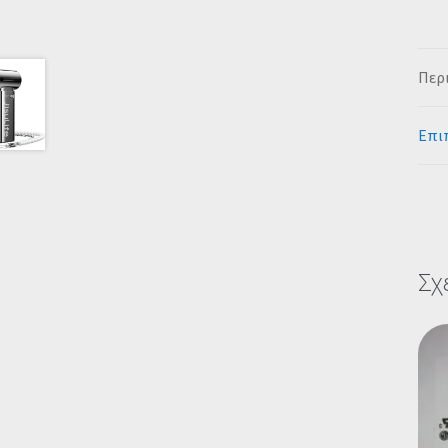
Περ
Επι
Σχ