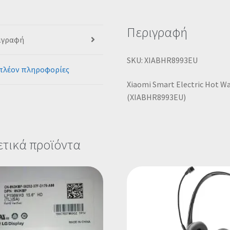
Περιγραφή
ιγραφή
SKU: XIABHR8993EU
πλέον πληροφορίες
Xiaomi Smart Electric Hot W
(XIABHR8993EU)
ετικά προϊόντα