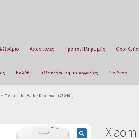
& Ωράριο
Αποστολές
Τρόποι Πληρωμής
Όροι Χρήσ
μας
Καλάθι
Ολοκλήρωση παραγγελίας
Σύνδεση
Αποστολές
Τρόποι Πληρωμής
Όροι Χρήσης
Πολιτική επιστροφ
rt Electric Hot Water Dspenser (750491)
αγγελίας
Σύνδεση
Xiaomi