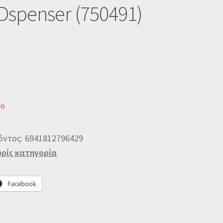
Dspenser (750491)
νο
όντος:
6941812796429
ρίς κατηγορία
Facebook