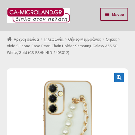
Απευθείας
Μετάβαση
Μενού
μετάβαση
σε
στην
περιεχόμενο
Αρχική
πλοήγηση
Αρχική σελίδα
Τηλεφωνία
Θήκες-Μεμβράνες
Θήκες
Vivid Silicone Case Pearl Chain Holder Samsung Galaxy A55 5G
Η Eταιρία μας
White/Gold (CS-FSHN HLD-2403012)
Επικοινωνία & Ωράριο
Αποστολές
🔍
Τρόποι Πληρωμής
Όροι Χρήσης
Πολιτική επιστροφών