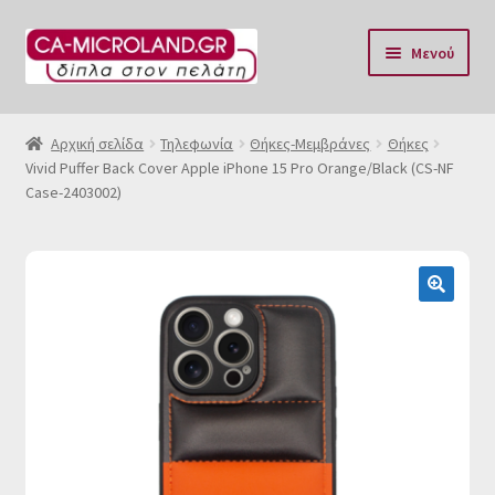
Απευθείας
Μετάβαση
Μενού
μετάβαση
σε
στην
περιεχόμενο
Αρχική
πλοήγηση
Αρχική σελίδα
Τηλεφωνία
Θήκες-Μεμβράνες
Θήκες
Vivid Puffer Back Cover Apple iPhone 15 Pro Orange/Black (CS-NF
Η Eταιρία μας
Case-2403002)
Επικοινωνία & Ωράριο
Αποστολές
🔍
Τρόποι Πληρωμής
Όροι Χρήσης
Πολιτική επιστροφών