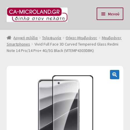
Απευθείας
Μετάβαση
Μενού
μετάβαση
σε
στην
περιεχόμενο
Αρχική
πλοήγηση
Αρχική σελίδα
Τηλεφωνία
Θήκες-Μεμβράνες
Μεμβράνες
Smartphones
Vivid Full Face 3D Curved Tempered Glass Redmi
Η Eταιρία μας
Note 14 Pro/14 Pro+ 4G/5G Black (VITEMP4303DBK)
Επικοινωνία & Ωράριο
Αποστολές
🔍
Τρόποι Πληρωμής
Όροι Χρήσης
Πολιτική επιστροφών