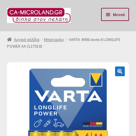
Απευθείας
Μετάβαση
Μενού
μετάβαση
σε
στην
περιεχόμενο
Αρχική
πλοήγηση
Αρχική σελίδα
Μπαταρίες
VARTA 4906 συσκ.6 LONGLIFE
POWER AA (127016)
Η Eταιρία μας
Επικοινωνία & Ωράριο
Αποστολές
🔍
Τρόποι Πληρωμής
Όροι Χρήσης
Πολιτική επιστροφών