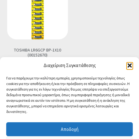
TOSHIBA LR6GCP BP-1X10
(00152670)
€
6.50
Διαχείριση Συγκατάθεσης
Προσθήκη στο καλάθι
Για να παρέχουμε την καλύτερη εμπειρία, χρησιμοποιούμε τεχνολογίες όπως
cookies για την αποθήκευση ή/και την πρόσβαση σε πληροφορίες συσκευών. Η
συγκατάθεση για τις εν λόγω τεχνολογίες θα μας επιτρέψει να επεξεργαστούμε
δεδομένα προσωπικού χαρακτήρα, όπως συμπεριφορά περιήγησης ή μοναδικά
αναγνωριστικά σε αυτόν τον ιστότοπο. Η μη συγκατάθεση ή η ανάκληση της
συγκατάθεσης, μπορεί να επηρεάσει αρνητικά ορισμένες λειτουργίες και
δυνατότητες.
© CA-MICROLAND 2026
Powered by
Papaki Managed WordPress with
Αποδοχή
WooCommerce