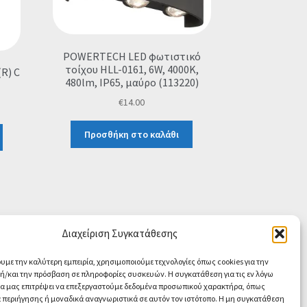
POWERTECH LED φωτιστικό
τοίχου HLL-0161, 6W, 4000K,
R) C
480lm, IP65, μαύρο (113220)
€
14.00
Προσθήκη στο καλάθι
Διαχείριση Συγκατάθεσης
ουμε την καλύτερη εμπειρία, χρησιμοποιούμε τεχνολογίες όπως cookies για την
/και την πρόσβαση σε πληροφορίες συσκευών. Η συγκατάθεση για τις εν λόγω
θα μας επιτρέψει να επεξεργαστούμε δεδομένα προσωπικού χαρακτήρα, όπως
περιήγησης ή μοναδικά αναγνωριστικά σε αυτόν τον ιστότοπο. Η μη συγκατάθεση