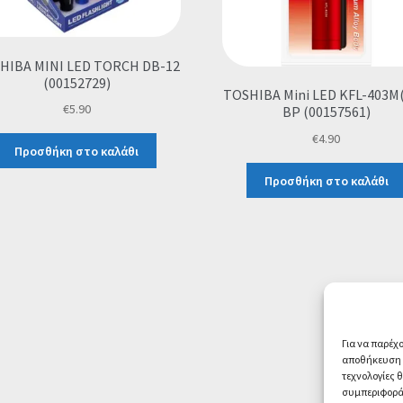
HIBA MINI LED TORCH DB-12
(00152729)
TOSHIBA Mini LED KFL-403M(
€
5.90
BP (00157561)
€
4.90
Προσθήκη στο καλάθι
Προσθήκη στο καλάθι
Για να παρέχ
αποθήκευση ή
τεχνολογίες 
συμπεριφορά 