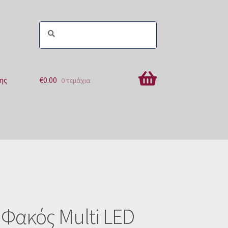
ης
€
0.00
0 τεμάχια
ών
Φακός Multi LED