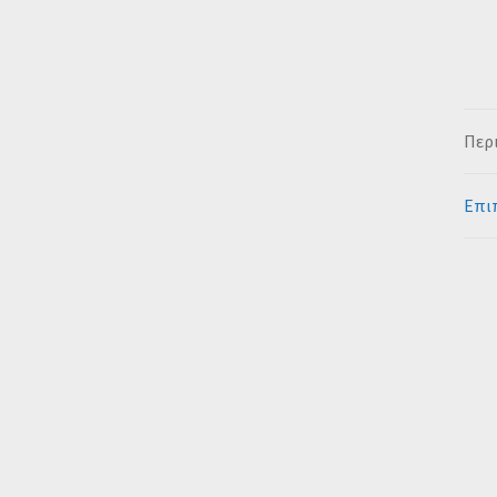
Περ
Επι