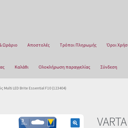
& Ωράριο
Αποστολές
Τρόποι Πληρωμής
Όροι Χρήσ
μας
Καλάθι
Ολοκλήρωση παραγγελίας
Σύνδεση
Αποστολές
Τρόποι Πληρωμής
Όροι Χρήσης
Πολιτική επιστροφ
 Multi LED Brite Essential F10 (123404)
αγγελίας
Σύνδεση
VARTA 