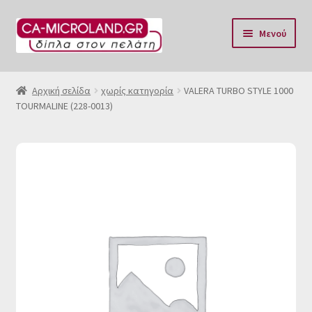
Απευθείας
Μετάβαση
Μενού
μετάβαση
σε
στην
περιεχόμενο
Αρχική
πλοήγηση
Αρχική σελίδα
χωρίς κατηγορία
VALERA TURBO STYLE 1000
TOURMALINE (228-0013)
Η Eταιρία μας
Επικοινωνία & Ωράριο
Αποστολές
Τρόποι Πληρωμής
Όροι Χρήσης
Πολιτική επιστροφών