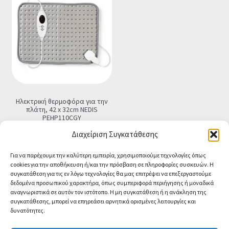
Ηλεκτρική θερμοφόρα για την
πλάτη, 42 x 32cm NEDIS
PEHP110CGY
€
29.90
Τελική τιμή
Διαχείριση Συγκατάθεσης
Προσθήκη στο καλάθι
Για να παρέχουμε την καλύτερη εμπειρία, χρησιμοποιούμε τεχνολογίες όπως
cookies για την αποθήκευση ή/και την πρόσβαση σε πληροφορίες συσκευών. Η
συγκατάθεση για τις εν λόγω τεχνολογίες θα μας επιτρέψει να επεξεργαστούμε
δεδομένα προσωπικού χαρακτήρα, όπως συμπεριφορά περιήγησης ή μοναδικά
αναγνωριστικά σε αυτόν τον ιστότοπο. Η μη συγκατάθεση ή η ανάκληση της
συγκατάθεσης, μπορεί να επηρεάσει αρνητικά ορισμένες λειτουργίες και
δυνατότητες.
© CA-MICROLAND 2026