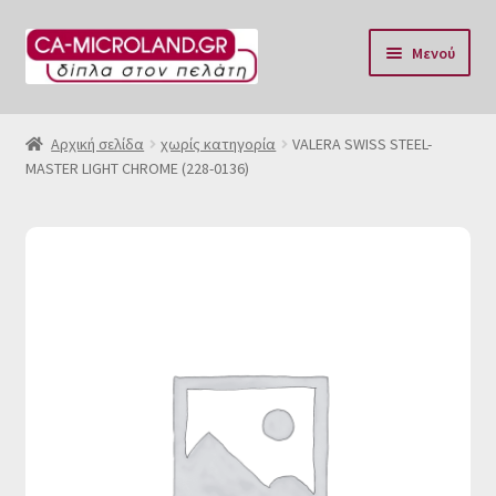
Απευθείας
Μετάβαση
Μενού
μετάβαση
σε
στην
περιεχόμενο
Αρχική
πλοήγηση
Αρχική σελίδα
χωρίς κατηγορία
VALERA SWISS STEEL-
MASTER LIGHT CHROME (228-0136)
Η Eταιρία μας
Επικοινωνία & Ωράριο
Αποστολές
Τρόποι Πληρωμής
Όροι Χρήσης
Πολιτική επιστροφών