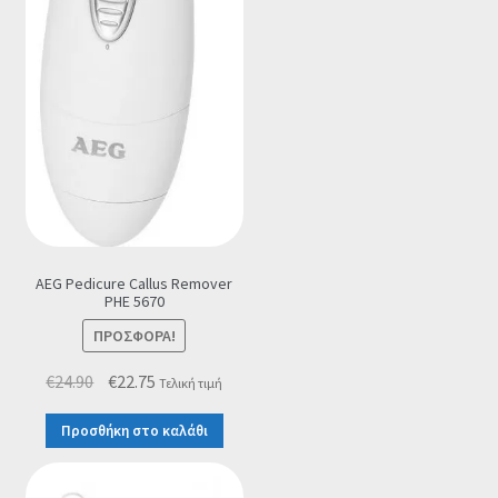
AEG Pedicure Callus Remover
PHE 5670
ΠΡΟΣΦΟΡΆ!
Original
Η
€
24.90
€
22.75
Τελική τιμή
price
τρέχουσα
Προσθήκη στο καλάθι
was:
τιμή
€24.90.
είναι:
€22.75.