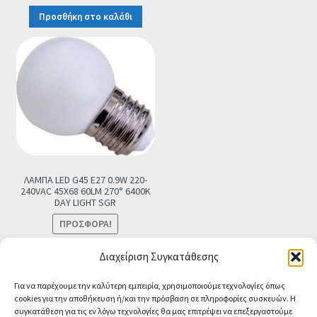
price
τρέχουσα
Προσθήκη στο καλάθι
was:
τιμή
€8.90.
είναι:
€7.90.
ΛΑΜΠΑ LED G45 E27 0.9W 220-
240VAC 45X68 60LM 270° 6400K
DAY LIGHT SGR
ΠΡΟΣΦΟΡΆ!
Original
Η
€
2.90
€
0.99
Τελική τιμή
Διαχείριση Συγκατάθεσης
price
τρέχουσα
Προσθήκη στο καλάθι
Για να παρέχουμε την καλύτερη εμπειρία, χρησιμοποιούμε τεχνολογίες όπως
was:
τιμή
cookies για την αποθήκευση ή/και την πρόσβαση σε πληροφορίες συσκευών. Η
€2.90.
είναι:
συγκατάθεση για τις εν λόγω τεχνολογίες θα μας επιτρέψει να επεξεργαστούμε