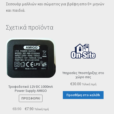
Σεσουάρ μαλλιών και σώματος για βρέφη απο 0+ μηνών
και παιδιά.
Σχετικά προϊόντα
Υπηρεσίες Υποστήριξης στο
χώρο σας
€
30.00
Τελική τιμή
Τροφοδοτικό 12V-DC 1000mA
Power Supply ΑMIGO
Προσθήκη στο καλάθι
ΠΡΟΣΦΟΡΆ!
Original
Η
€
8.90
€
7.90
Τελική τιμή