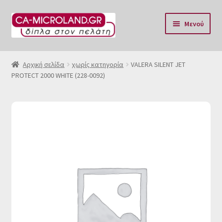
Απευθείας
Μετάβαση
Μενού
μετάβαση
σε
στην
περιεχόμενο
Αρχική
πλοήγηση
Αρχική σελίδα
χωρίς κατηγορία
VALERA SILENT JET
PROTECT 2000 WHITE (228-0092)
Η Eταιρία μας
Επικοινωνία & Ωράριο
Αποστολές
Τρόποι Πληρωμής
Όροι Χρήσης
Πολιτική επιστροφών