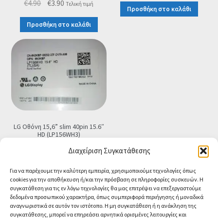
Original
Η
€
4.90
€
3.90
Τελική τιμή
Προσθήκη στο καλάθι
price
τρέχουσα
Προσθήκη στο καλάθι
was:
τιμή
€4.90.
είναι:
€3.90.
LG Οθόνη 15,6” slim 40pin 15.6″
HD (LP156WH3)
€
79.90
Τελική τιμή
Διαχείριση Συγκατάθεσης
Προσθήκη στο καλάθι
Για να παρέχουμε την καλύτερη εμπειρία, χρησιμοποιούμε τεχνολογίες όπως
cookies για την αποθήκευση ή/και την πρόσβαση σε πληροφορίες συσκευών. Η
συγκατάθεση για τις εν λόγω τεχνολογίες θα μας επιτρέψει να επεξεργαστούμε
δεδομένα προσωπικού χαρακτήρα, όπως συμπεριφορά περιήγησης ή μοναδικά
αναγνωριστικά σε αυτόν τον ιστότοπο. Η μη συγκατάθεση ή η ανάκληση της
συγκατάθεσης, μπορεί να επηρεάσει αρνητικά ορισμένες λειτουργίες και