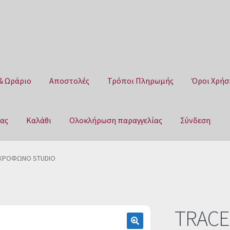
& Ωράριο
Αποστολές
Τρόποι Πληρωμής
Όροι Χρήσ
μας
Καλάθι
Ολοκλήρωση παραγγελίας
Σύνδεση
Αποστολές
Τρόποι Πληρωμής
Όροι Χρήσης
Πολιτική επιστροφ
ΙΚΡΟΦΩΝΟ STUDIO
αγγελίας
Σύνδεση
TRAC