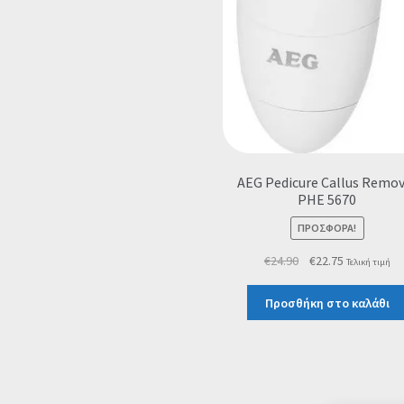
AEG Pedicure Callus Remov
PHE 5670
ΠΡΟΣΦΟΡΆ!
Original
Η
€
24.90
€
22.75
Τελική τιμή
price
τρέχουσα
was:
τιμή
Προσθήκη στο καλάθι
€24.90.
είναι:
€22.75.