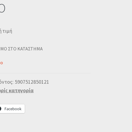
O
ή τιμή
ΙΜΟ ΣΤΟ ΚΑΤΑΣΤΗΜΑ
νο
όντος:
5907512850121
ρίς κατηγορία
Facebook