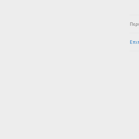
Περ
Επι