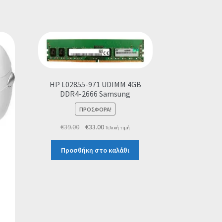
HP L02855-971 UDIMM 4GB
DDR4-2666 Samsung
ΠΡΟΣΦΟΡΆ!
Original
Η
€
39.00
€
33.00
Τελική τιμή
price
τρέχουσα
was:
τιμή
Προσθήκη στο καλάθι
€39.00.
είναι:
€33.00.