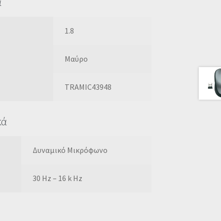
ά
1.8
Μαύρο
TRAMIC43948
κά
Δυναμικό Μικρόφωνο
30 Hz – 16 k Hz