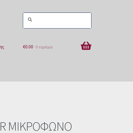
ης
€
0.00
0 τεμάχια
ών
ER ΜΙΚΡΟΦΩΝΟ