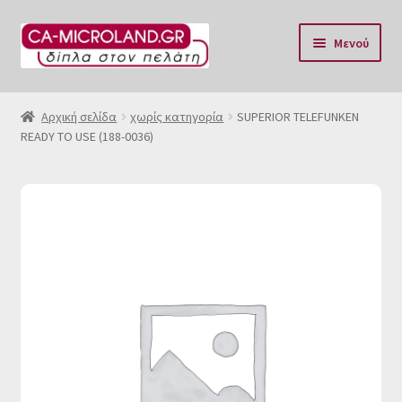
Απευθείας
Μετάβαση
Μενού
μετάβαση
σε
στην
περιεχόμενο
Αρχική
πλοήγηση
Αρχική σελίδα
χωρίς κατηγορία
SUPERIOR TELEFUNKEN
READY TO USE (188-0036)
Η Eταιρία μας
Επικοινωνία & Ωράριο
Αποστολές
Τρόποι Πληρωμής
Όροι Χρήσης
Πολιτική επιστροφών