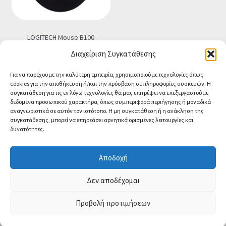
LOGITECH Mouse B100
€
14.90
Τελική τιμή
Διαχείριση Συγκατάθεσης
Προσθήκη στο καλάθι
Για να παρέχουμε την καλύτερη εμπειρία, χρησιμοποιούμε τεχνολογίες όπως
cookies για την αποθήκευση ή/και την πρόσβαση σε πληροφορίες συσκευών. Η
συγκατάθεση για τις εν λόγω τεχνολογίες θα μας επιτρέψει να επεξεργαστούμε
δεδομένα προσωπικού χαρακτήρα, όπως συμπεριφορά περιήγησης ή μοναδικά
αναγνωριστικά σε αυτόν τον ιστότοπο. Η μη συγκατάθεση ή η ανάκληση της
συγκατάθεσης, μπορεί να επηρεάσει αρνητικά ορισμένες λειτουργίες και
δυνατότητες.
© CA-MICROLAND 2026
Powered by
Papaki Managed WordPress with
Αποδοχή
WooCommerce
Contact us
Δεν αποδέχομαι
O
Προβολή προτιμήσεων
0
p
e