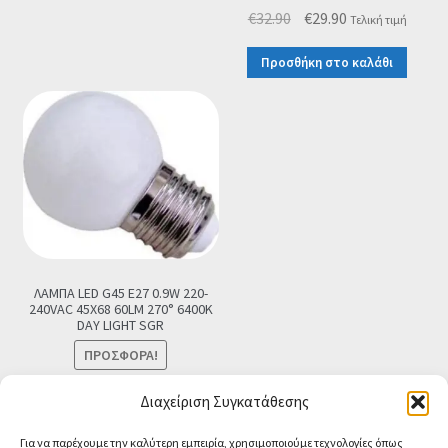
Original
Η
€
32.90
€
29.90
Τελική τιμή
price
τρέχουσα
Προσθήκη στο καλάθι
was:
τιμή
€32.90.
είναι:
€29.90.
ΛΑΜΠΑ LED G45 E27 0.9W 220-
240VAC 45X68 60LM 270° 6400K
DAY LIGHT SGR
ΠΡΟΣΦΟΡΆ!
Original
Η
€
2.90
€
0.99
Τελική τιμή
Διαχείριση Συγκατάθεσης
price
τρέχουσα
Προσθήκη στο καλάθι
Για να παρέχουμε την καλύτερη εμπειρία, χρησιμοποιούμε τεχνολογίες όπως
was:
τιμή