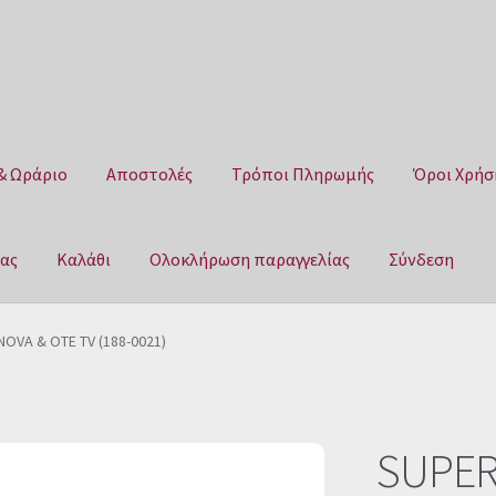
& Ωράριο
Αποστολές
Τρόποι Πληρωμής
Όροι Χρήσ
μας
Καλάθι
Ολοκλήρωση παραγγελίας
Σύνδεση
Αποστολές
Τρόποι Πληρωμής
Όροι Χρήσης
Πολιτική επιστροφ
OVA & OTE TV (188-0021)
αγγελίας
Σύνδεση
SUPER