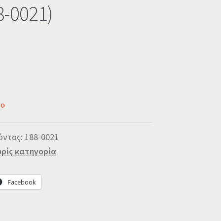
8-0021)
νο
όντος:
188-0021
ρίς κατηγορία
Facebook