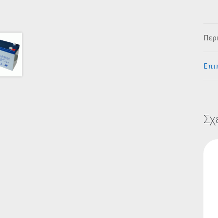
Περ
Επι
Σχ