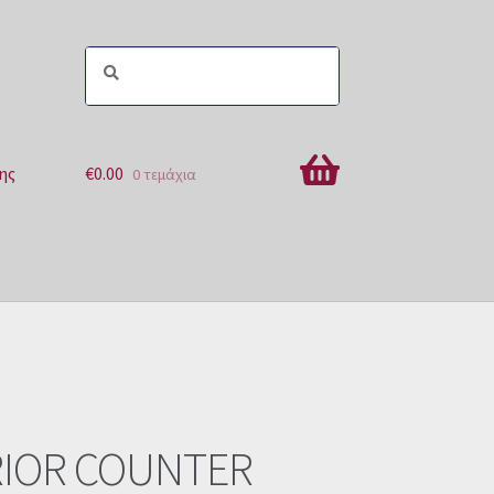
ης
€
0.00
0 τεμάχια
ών
IOR COUNTER