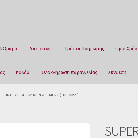
& Ωράριο
Αποστολές
Τρόποι Πληρωμής
Όροι Χρήσ
μας
Καλάθι
Ολοκλήρωση παραγγελίας
Σύνδεση
Αποστολές
Τρόποι Πληρωμής
Όροι Χρήσης
Πολιτική επιστροφ
COUNTER DISPLAY REPLACEMENT (188-0059)
αγγελίας
Σύνδεση
SUPER