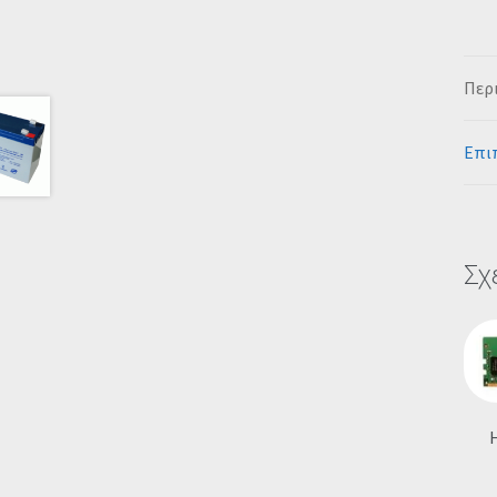
Περ
Επι
Σχ