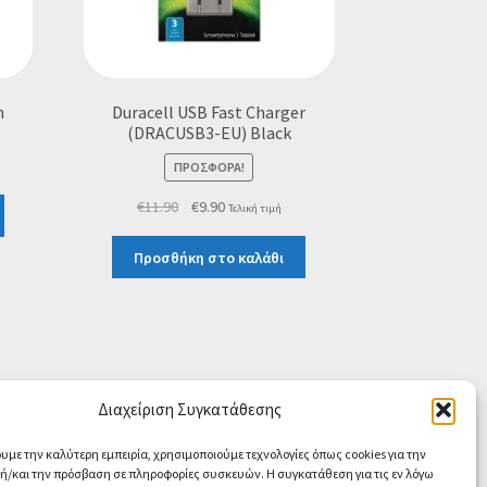
h
Duracell USB Fast Charger
(DRACUSB3-EU) Black
ΠΡΟΣΦΟΡΆ!
Original
Η
€
11.90
€
9.90
Τελική τιμή
price
τρέχουσα
was:
τιμή
Προσθήκη στο καλάθι
€11.90.
είναι:
€9.90.
Διαχείριση Συγκατάθεσης
ουμε την καλύτερη εμπειρία, χρησιμοποιούμε τεχνολογίες όπως cookies για την
/και την πρόσβαση σε πληροφορίες συσκευών. Η συγκατάθεση για τις εν λόγω