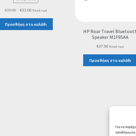
Original
Η
€
39.00
€
33.00
Τελική τιμή
price
τρέχουσα
was:
τιμή
Προσθήκη στο καλάθι
€39.00.
είναι:
HP Roar Travel Bluetoot
€33.00.
Speaker M1F95AA
€
37.90
Τελική τιμή
Προσθήκη στο καλάθι
Για να παρέχ
αποθήκευση ή