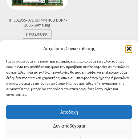
HP L02855-971 UDIMM 4GB DDR4-
2666 Samsung
ΠΡΟΣΦΟΡΆ!
Original
Η
€
39.00
€
33.00
Τελική τιμή
Διαχείριση Συγκατάθεσης
price
τρέχουσα
Προσθήκη στο καλάθι
was:
τιμή
Για να παρέχουμε την καλύτερη εμπειρία, χρησιμοποιούμε τεχνολογίες όπως
cookies για την αποθήκευση ή/και την πρόσβαση σε πληροφορίες συσκευών. Η
€39.00.
είναι:
συγκατάθεση για τις εν λόγω τεχνολογίες θα μας επιτρέψει να επεξεργαστούμε
€33.00.
δεδομένα προσωπικού χαρακτήρα, όπως συμπεριφορά περιήγησης ή μοναδικά
αναγνωριστικά σε αυτόν τον ιστότοπο. Η μη συγκατάθεση ή η ανάκληση της
συγκατάθεσης, μπορεί να επηρεάσει αρνητικά ορισμένες λειτουργίες και
δυνατότητες.
© CA-MICROLAND 2026
Powered by
Papaki Managed WordPress with
Αποδοχή
WooCommerce
Contact us
Δεν αποδέχομαι
O
p