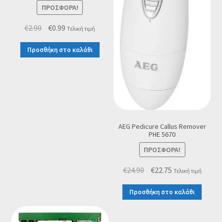
ΠΡΟΣΦΟΡΆ!
Original
Η
€
2.90
€
0.99
Τελική τιμή
price
τρέχουσα
Προσθήκη στο καλάθι
was:
τιμή
€2.90.
είναι:
€0.99.
AEG Pedicure Callus Remover
PHE 5670
ΠΡΟΣΦΟΡΆ!
Original
Η
€
24.90
€
22.75
Τελική τιμή
price
τρέχουσα
Προσθήκη στο καλάθι
was:
τιμή
€24.90.
είναι:
€22.75.