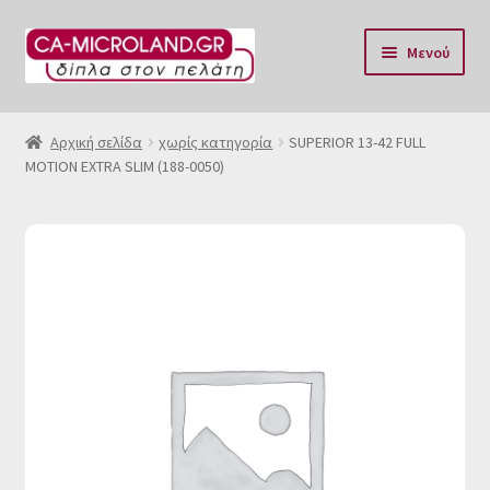
Απευθείας
Μετάβαση
Μενού
μετάβαση
σε
στην
περιεχόμενο
Αρχική
πλοήγηση
Αρχική σελίδα
χωρίς κατηγορία
SUPERIOR 13-42 FULL
MOTION EXTRA SLIM (188-0050)
Η Eταιρία μας
Επικοινωνία & Ωράριο
Αποστολές
Τρόποι Πληρωμής
Όροι Χρήσης
Πολιτική επιστροφών