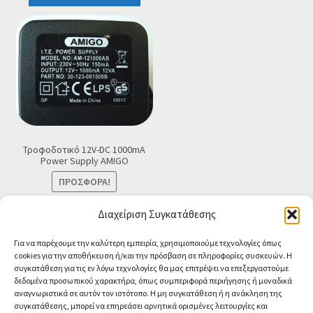
€25.90.
Τροφοδοτικό 12V-DC 1000mA
Power Supply ΑMIGO
ΠΡΟΣΦΟΡΆ!
Original
Η
€
8.90
€
7.90
Τελική τιμή
Διαχείριση Συγκατάθεσης
price
τρέχουσα
Προσθήκη στο καλάθι
Για να παρέχουμε την καλύτερη εμπειρία, χρησιμοποιούμε τεχνολογίες όπως
was:
τιμή
cookies για την αποθήκευση ή/και την πρόσβαση σε πληροφορίες συσκευών. Η
€8.90.
είναι:
συγκατάθεση για τις εν λόγω τεχνολογίες θα μας επιτρέψει να επεξεργαστούμε
€7.90.
δεδομένα προσωπικού χαρακτήρα, όπως συμπεριφορά περιήγησης ή μοναδικά
αναγνωριστικά σε αυτόν τον ιστότοπο. Η μη συγκατάθεση ή η ανάκληση της
συγκατάθεσης, μπορεί να επηρεάσει αρνητικά ορισμένες λειτουργίες και