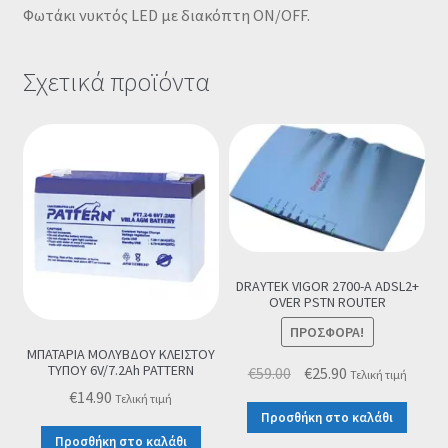
Φωτάκι νυκτός LED με διακόπτη ON/OFF.
Σχετικά προϊόντα
DRAYTEK VIGOR 2700-A ADSL2+
OVER PSTN ROUTER
ΠΡΟΣΦΟΡΆ!
ΜΠΑΤΑΡΙΑ ΜΟΛΥΒΔΟΥ ΚΛΕΙΣΤΟΥ
ΤΥΠΟΥ 6V/7.2Ah PATTERN
Original
Η
€
59.00
€
25.90
Τελική τιμή
price
τρέχουσα
€
14.90
Τελική τιμή
Προσθήκη στο καλάθι
was:
τιμή
Προσθήκη στο καλάθι
€59.00.
είναι: