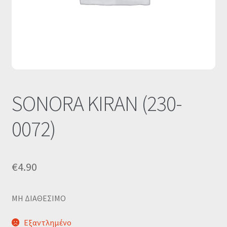
Οι Συνεργασίες μας
Καλάθι
Ολοκλήρωση παραγγελίας
Σύνδεση
SONORA KIRAN (230-
0072)
€
4.90
MΗ ΔΙΑΘΕΣΙΜΟ
Εξαντλημένο