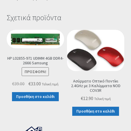
Σχετικά προϊόντα
HP L02855-971 UDIMM 4GB DDR4-
2666 Samsung
ΠΡΟΣΦΟΡΆ!
Ασύρματο Οπτικό Ποντίκι
Original
Η
€
39.00
€
33.00
Τελική τιμή
2.4GHz με 3 Καλύμματα NOD
price
τρέχουσα
COV3R
Προσθήκη στο καλάθι
was:
τιμή
€
12.90
Τελική τιμή
€39.00.
είναι:
Προσθήκη στο καλάθι
€33.00.