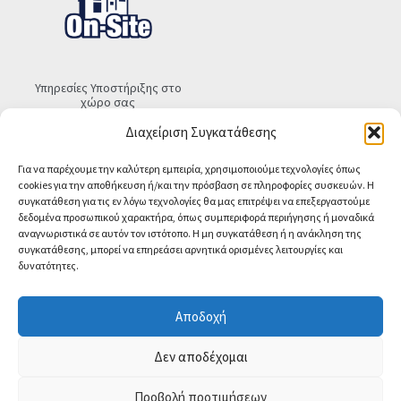
Υπηρεσίες Υποστήριξης στο
χώρο σας
€
30.00
Τελική τιμή
Διαχείριση Συγκατάθεσης
Προσθήκη στο καλάθι
Για να παρέχουμε την καλύτερη εμπειρία, χρησιμοποιούμε τεχνολογίες όπως
cookies για την αποθήκευση ή/και την πρόσβαση σε πληροφορίες συσκευών. Η
συγκατάθεση για τις εν λόγω τεχνολογίες θα μας επιτρέψει να επεξεργαστούμε
δεδομένα προσωπικού χαρακτήρα, όπως συμπεριφορά περιήγησης ή μοναδικά
αναγνωριστικά σε αυτόν τον ιστότοπο. Η μη συγκατάθεση ή η ανάκληση της
συγκατάθεσης, μπορεί να επηρεάσει αρνητικά ορισμένες λειτουργίες και
δυνατότητες.
© CA-MICROLAND 2026
Powered by
Papaki Managed WordPress with
Αποδοχή
WooCommerce
Contact us
Δεν αποδέχομαι
O
Προβολή προτιμήσεων
0