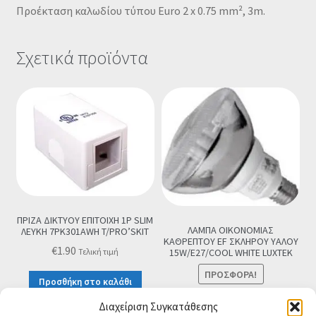
Προέκταση καλωδίου τύπου Euro 2 x 0.75 mm², 3m.
Σχετικά προϊόντα
ΠΡΙΖΑ ΔΙΚΤΥΟΥ ΕΠΙΤΟΙΧΗ 1P SLIM
ΛΑΜΠΑ ΟΙΚΟΝΟΜΙΑΣ
ΛΕΥΚΗ 7PK301AWH T/PRO’SKIT
ΚΑΘΡΕΠΤΟΥ EF ΣΚΛΗΡΟΥ ΥΑΛΟΥ
€
1.90
Τελική τιμή
15W/E27/COOL WHITE LUXTEK
ΠΡΟΣΦΟΡΆ!
Προσθήκη στο καλάθι
Original
Η
€
4.90
€
3.90
Τελική τιμή
Διαχείριση Συγκατάθεσης