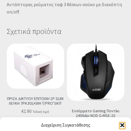
Αντάπτορας ρεύματος ταφ 3 θέσεων σούκο με διακόπτη
on/off.
Σχετικά προϊόντα
ΠΡΙΖΑ ΔΙΚΤΥΟΥ ΕΠΙΤΟΙΧΗ 1P SLIM
ΛΕΥΚΗ 7PK301AWH T/PRO’SKIT
Ενσύρματο Gaming Ποντίκι
€
1.90
Τελική τιμή
2400dpi NOD G-MSE-2S
€
9.90
Προσθήκη στο καλάθι
Τελική τιμή
Διαχείριση Συγκατάθεσης